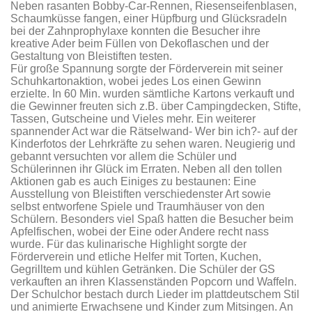
Neben rasanten Bobby-Car-Rennen, Riesenseifenblasen,
Schaumküsse fangen, einer Hüpfburg und Glücksradeln
bei der Zahnprophylaxe konnten die Besucher ihre
kreative Ader beim Füllen von Dekoflaschen und der
Gestaltung von Bleistiften testen.
Für große Spannung sorgte der Förderverein mit seiner
Schuhkartonaktion, wobei jedes Los einen Gewinn
erzielte. In 60 Min. wurden sämtliche Kartons verkauft und
die Gewinner freuten sich z.B. über Campingdecken, Stifte,
Tassen, Gutscheine und Vieles mehr. Ein weiterer
spannender Act war die Rätselwand- Wer bin ich?- auf der
Kinderfotos der Lehrkräfte zu sehen waren. Neugierig und
gebannt versuchten vor allem die Schüler und
Schülerinnen ihr Glück im Erraten. Neben all den tollen
Aktionen gab es auch Einiges zu bestaunen: Eine
Ausstellung von Bleistiften verschiedenster Art sowie
selbst entworfene Spiele und Traumhäuser von den
Schülern. Besonders viel Spaß hatten die Besucher beim
Apfelfischen, wobei der Eine oder Andere recht nass
wurde. Für das kulinarische Highlight sorgte der
Förderverein und etliche Helfer mit Torten, Kuchen,
Gegrilltem und kühlen Getränken. Die Schüler der GS
verkauften an ihren Klassenständen Popcorn und Waffeln.
Der Schulchor bestach durch Lieder im plattdeutschem Stil
und animierte Erwachsene und Kinder zum Mitsingen. An